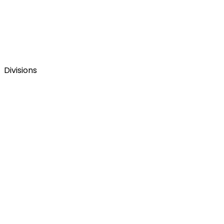
Divisions
La web corporativa del Grupo Figmenta