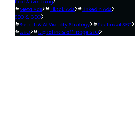
Paid Advertising
Meta Ads
Tiktok Ads
LinkedIn Ads
SEO & GEO
Search & AI Visibility Strategy
Technical SEO
GEO
Digital PR & off-page SEO