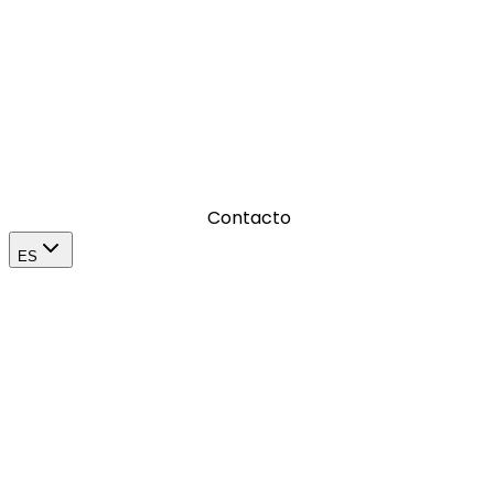
Donde amplificamos el impacto de una marca en su
mercado
Contacto
ES