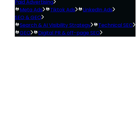
Paid Advertising
Meta Ads
Tiktok Ads
LinkedIn Ads
SEO & GEO
Search & AI Visibility Strategy
Technical SEO
GEO
Digital PR & off-page SEO